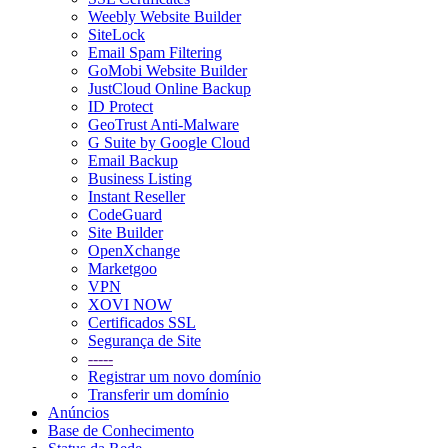
Weebly Website Builder
SiteLock
Email Spam Filtering
GoMobi Website Builder
JustCloud Online Backup
ID Protect
GeoTrust Anti-Malware
G Suite by Google Cloud
Email Backup
Business Listing
Instant Reseller
CodeGuard
Site Builder
OpenXchange
Marketgoo
VPN
XOVI NOW
Certificados SSL
Segurança de Site
-----
Registrar um novo domínio
Transferir um domínio
Anúncios
Base de Conhecimento