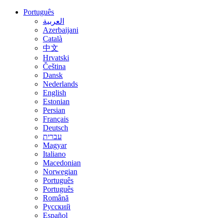
Português
العربية
Azerbaijani
Català
中文
Hrvatski
Čeština
Dansk
Nederlands
English
Estonian
Persian
Français
Deutsch
עברית
Magyar
Italiano
Macedonian
Norwegian
Português
Português
Română
Русский
Español