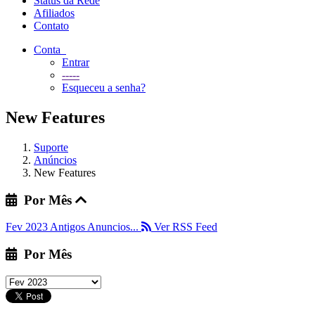
Status da Rede
Afiliados
Contato
Conta
Entrar
-----
Esqueceu a senha?
New Features
Suporte
Anúncios
New Features
Por Mês
Fev 2023
Antigos Anuncios...
Ver RSS Feed
Por Mês