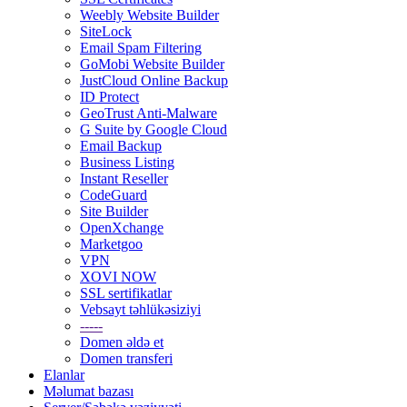
Weebly Website Builder
SiteLock
Email Spam Filtering
GoMobi Website Builder
JustCloud Online Backup
ID Protect
GeoTrust Anti-Malware
G Suite by Google Cloud
Email Backup
Business Listing
Instant Reseller
CodeGuard
Site Builder
OpenXchange
Marketgoo
VPN
XOVI NOW
SSL sertifikatlar
Vebsayt təhlükəsiziyi
-----
Domen əldə et
Domen transferi
Elanlar
Məlumat bazası