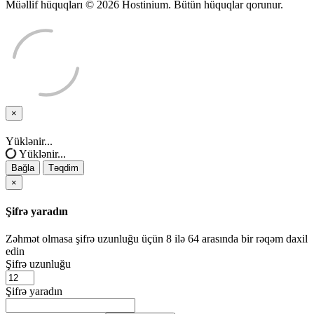
Müəllif hüquqları © 2026 Hostinium. Bütün hüquqlar qorunur.
×
Bağla
Yüklənir...
Yüklənir...
Bağla
Təqdim
×
Şifrə yaradın
Zəhmət olmasa şifrə uzunluğu üçün 8 ilə 64 arasında bir rəqəm daxil
edin
Şifrə uzunluğu
Şifrə yaradın