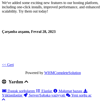
We've added some exciting new features to our hosting platform,
including one-click installs, improved performance, and enhanced
scalability. Try them out today!
Çərşənbə axşamı, Fevral 28, 2023
<< Geri
Powered by
WHMCompleteSolution
Yardım
Dəstək sorğularım
Elanlar
Məlumat bazası
Yüklənilənlər
Server/Şəbəkə vəziyyəti
Yeni sorğu aç