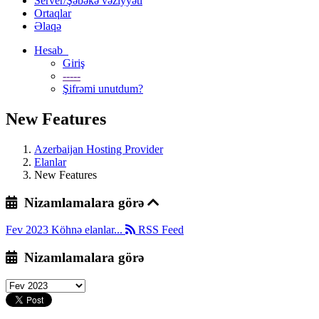
Server/Şəbəkə vəziyyəti
Ortaqlar
Əlaqə
Hesab
Giriş
-----
Şifrəmi unutdum?
New Features
Azerbaijan Hosting Provider
Elanlar
New Features
Nizamlamalara görə
Fev 2023
Köhnə elanlar...
RSS Feed
Nizamlamalara görə