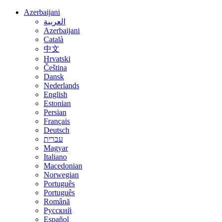
Azerbaijani
العربية
Azerbaijani
Català
中文
Hrvatski
Čeština
Dansk
Nederlands
English
Estonian
Persian
Français
Deutsch
עברית
Magyar
Italiano
Macedonian
Norwegian
Português
Português
Română
Русский
Español