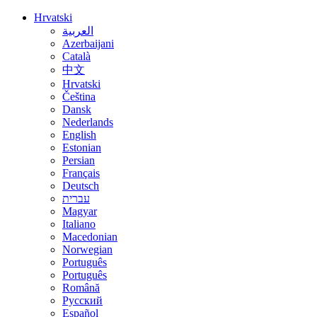
Hrvatski
العربية
Azerbaijani
Català
中文
Hrvatski
Čeština
Dansk
Nederlands
English
Estonian
Persian
Français
Deutsch
עברית
Magyar
Italiano
Macedonian
Norwegian
Português
Português
Română
Русский
Español