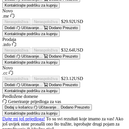
Kontaktirajte podršku za kupnju
Novo
.me
$29.92USD
Neraspoloživa
Neraspoloživa
Dodati
Učitavanje...
Dodano
Preuzeto
Kontaktirajte podršku za kupnju
Prodaja
.info
$32.64USD
Neraspoloživa
Neraspoloživa
Dodati
Učitavanje...
Dodano
Preuzeto
Kontaktirajte podršku za kupnju
Novo
.cc
$23.12USD
Neraspoloživa
Neraspoloživa
Dodati
Učitavanje...
Dodano
Preuzeto
Kontaktirajte podršku za kupnju
Predložene domene
Generiranje prijedloga za vas
Dodaj u košaricu
Učitavanje...
Dodano
Preuzeto
Kontaktirajte podršku za kupnju
Dajte mi još prijedloga!
To su svi rezultati koje imamo za vas! Ako
još uvijek niste pronašli ono što tražite, isprobajte drugi pojam za