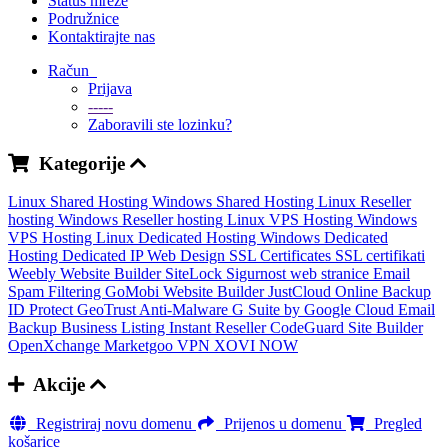
Status mreže
Podružnice
Kontaktirajte nas
Račun
Prijava
-----
Zaboravili ste lozinku?
Kategorije
Linux Shared Hosting
Windows Shared Hosting
Linux Reseller
hosting
Windows Reseller hosting
Linux VPS Hosting
Windows
VPS Hosting
Linux Dedicated Hosting
Windows Dedicated
Hosting
Dedicated IP
Web Design
SSL Certificates
SSL certifikati
Weebly Website Builder
SiteLock
Sigurnost web stranice
Email
Spam Filtering
GoMobi Website Builder
JustCloud Online Backup
ID Protect
GeoTrust Anti-Malware
G Suite by Google Cloud
Email
Backup
Business Listing
Instant Reseller
CodeGuard
Site Builder
OpenXchange
Marketgoo
VPN
XOVI NOW
Akcije
Registriraj novu domenu
Prijenos u domenu
Pregled
košarice