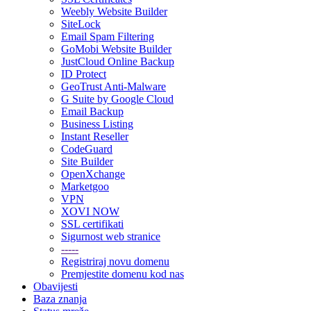
Weebly Website Builder
SiteLock
Email Spam Filtering
GoMobi Website Builder
JustCloud Online Backup
ID Protect
GeoTrust Anti-Malware
G Suite by Google Cloud
Email Backup
Business Listing
Instant Reseller
CodeGuard
Site Builder
OpenXchange
Marketgoo
VPN
XOVI NOW
SSL certifikati
Sigurnost web stranice
-----
Registriraj novu domenu
Premjestite domenu kod nas
Obavijesti
Baza znanja