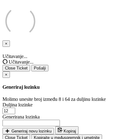
×
Close
Ticket
Učitavanje...
Učitavanje...
Close Ticket
Pošalji
×
Generiraj lozinku
Molimo unesite broj između 8 i 64 za duljinu lozinke
Duljina lozinke
Generirana lozinka
Generiraj novu lozinku
Kopiraj
Close Ticket
Kopirajte u međuspremnik i umetnite