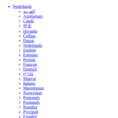
Nederlands
العربية
Azerbaijani
Català
中文
Hrvatski
Čeština
Dansk
Nederlands
English
Estonian
Persian
Français
Deutsch
עברית
Magyar
Italiano
Macedonian
Norwegian
Português
Português
Română
Русский
Español