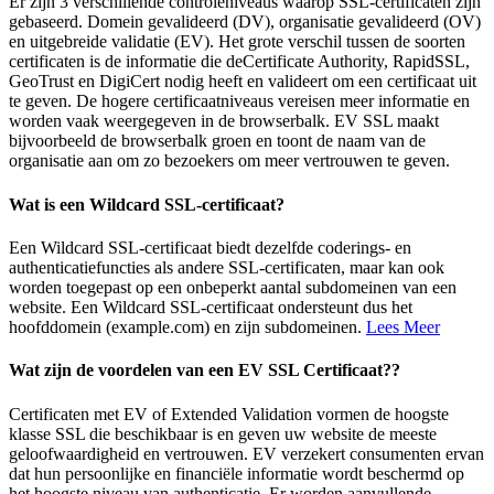
Er zijn 3 verschillende controleniveaus waarop SSL-certificaten zijn
gebaseerd. Domein gevalideerd (DV), organisatie gevalideerd (OV)
en uitgebreide validatie (EV). Het grote verschil tussen de soorten
certificaten is de informatie die deCertificate Authority, RapidSSL,
GeoTrust en DigiCert nodig heeft en valideert om een certificaat uit
te geven. De hogere certificaatniveaus vereisen meer informatie en
worden vaak weergegeven in de browserbalk. EV SSL maakt
bijvoorbeeld de browserbalk groen en toont de naam van de
organisatie aan om zo bezoekers om meer vertrouwen te geven.
Wat is een Wildcard SSL-certificaat?
Een Wildcard SSL-certificaat biedt dezelfde coderings- en
authenticatiefuncties als andere SSL-certificaten, maar kan ook
worden toegepast op een onbeperkt aantal subdomeinen van een
website. Een Wildcard SSL-certificaat ondersteunt dus het
hoofddomein (example.com) en zijn subdomeinen.
Lees Meer
Wat zijn de voordelen van een EV SSL Certificaat??
Certificaten met EV of Extended Validation vormen de hoogste
klasse SSL die beschikbaar is en geven uw website de meeste
geloofwaardigheid en vertrouwen. EV verzekert consumenten ervan
dat hun persoonlijke en financiële informatie wordt beschermd op
het hoogste niveau van authenticatie. Er worden aanvullende