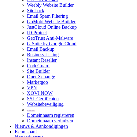
Weebly Website Builder
SiteLock
Email Spam Filtering
GoMobi Website Builder
JustCloud Online Backup
ID Protect
GeoTrust Anti-Malware
G Suite by Google Cloud
Email Backup
Business Listing
Instant Reseller
CodeGuard
Site Builder
OpenXchange
Marketgoo
VPN
XOVI NOW
SSL Certificaten
Websitebeveiliging
-----
Domeinnaam registreren
Domeinnaam verhuizen
Nieuws & Aankondigingen
Kennisbank