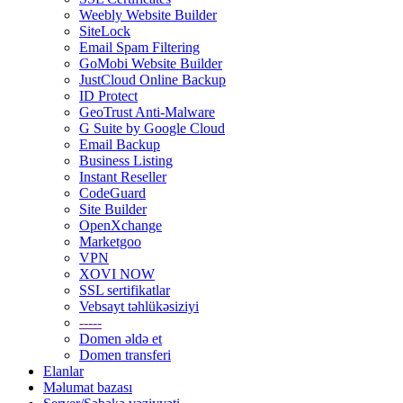
Weebly Website Builder
SiteLock
Email Spam Filtering
GoMobi Website Builder
JustCloud Online Backup
ID Protect
GeoTrust Anti-Malware
G Suite by Google Cloud
Email Backup
Business Listing
Instant Reseller
CodeGuard
Site Builder
OpenXchange
Marketgoo
VPN
XOVI NOW
SSL sertifikatlar
Vebsayt təhlükəsiziyi
-----
Domen əldə et
Domen transferi
Elanlar
Məlumat bazası