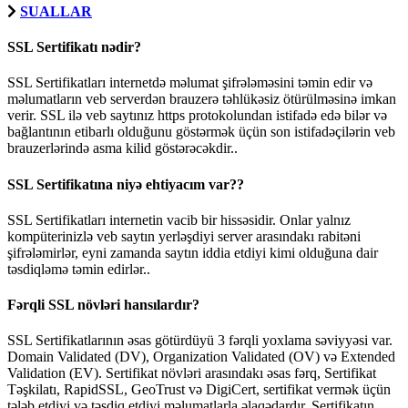
SUALLAR
SSL Sertifikatı nədir?
SSL Sertifikatları internetdə məlumat şifrələməsini təmin edir və
məlumatların veb serverdən brauzerə təhlükəsiz ötürülməsinə imkan
verir. SSL ilə veb saytınız https protokolundan istifadə edə bilər və
bağlantının etibarlı olduğunu göstərmək üçün son istifadəçilərin veb
brauzerlərində asma kilid göstərəcəkdir..
SSL Sertifikatına niyə ehtiyacım var??
SSL Sertifikatları internetin vacib bir hissəsidir. Onlar yalnız
kompüterinizlə veb saytın yerləşdiyi server arasındakı rabitəni
şifrələmirlər, eyni zamanda saytın iddia etdiyi kimi olduğuna dair
təsdiqləmə təmin edirlər..
Fərqli SSL növləri hansılardır?
SSL Sertifikatlarının əsas götürdüyü 3 fərqli yoxlama səviyyəsi var.
Domain Validated (DV), Organization Validated (OV) və Extended
Validation (EV). Sertifikat növləri arasındakı əsas fərq, Sertifikat
Təşkilatı, RapidSSL, GeoTrust və DigiCert, sertifikat vermək üçün
tələb etdiyi və təsdiq etdiyi məlumatlarla əlaqədardır. Sertifikatın