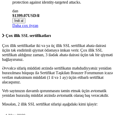
protection against identity-targeted attacks.
dan
$1399.07USD/il
İndi al
Daha çox öyrən
Çox illik SSL sertifikatları
Çox illik sertifikatlar iki və ya üç illik SSL sertifikat əhatə dairəsi
üçün tək endirimli qiymət ödəməyə imkan verir. Çox illik SSL
sertifikatı aldığınız zaman, 3 ilədək əhatə dairəsi üçün tək bir qiyməti
bağlayırsınız.
Əvvəlcə sifariş müddəti ərzində sertifikatın məhdudiyyətsiz yenidən
buraxılması hüququ ilə Sertifikat Təşkilatı Brauzer Forumunun icazə
verilən maksimum müddəti (1 il və 1 ay) üçün etibarlı sertifikat
alacaqsınız.
Veb saytınızın davamlı qorunmasını təmin etmək üçün avtomatik
yenidən buraxılış müddət ərzində avtomatik olaraq baş verəcəkdir.
Məsələn, 2 illik SSL sertifikat sifarişi aşağıdakı kimi işləyir: