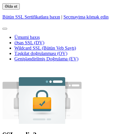
Əldə et
Bütün SSL Sertifikatlara baxın
|
Seçməyimə kömək edin
Naviqasiyaya
keçid
Ümumi baxış
Əsas SSL (DV)
Wildcard SSL (Bütün Veb Saytı)
Təşkilat doğrulanması (OV)
Genişləndirilmiş Doğrulama (EV)