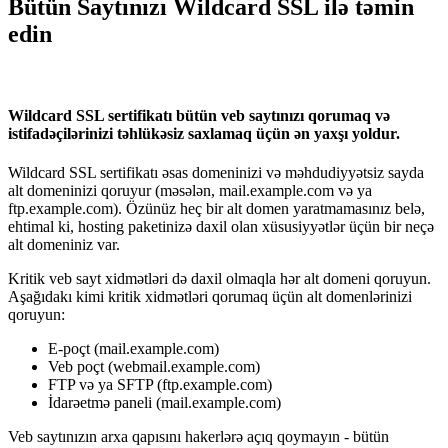
Bütün Saytınızı Wildcard SSL ilə təmin
edin
Wildcard SSL sertifikatı bütün veb saytınızı qorumaq və
istifadəçilərinizi təhlükəsiz saxlamaq üçün ən yaxşı yoldur.
Wildcard SSL sertifikatı əsas domeninizi və məhdudiyyətsiz sayda
alt domeninizi qoruyur (məsələn, mail.example.com və ya
ftp.example.com). Özünüz heç bir alt domen yaratmamasınız belə,
ehtimal ki, hosting paketinizə daxil olan xüsusiyyətlər üçün bir neçə
alt domeniniz var.
Kritik veb sayt xidmətləri də daxil olmaqla hər alt domeni qoruyun.
Aşağıdakı kimi kritik xidmətləri qorumaq üçün alt domenlərinizi
qoruyun:
E-poçt (mail.example.com)
Veb poçt (webmail.example.com)
FTP və ya SFTP (ftp.example.com)
İdarəetmə paneli (mail.example.com)
Veb saytınızın arxa qapısını hakerlərə açıq qoymayın - bütün