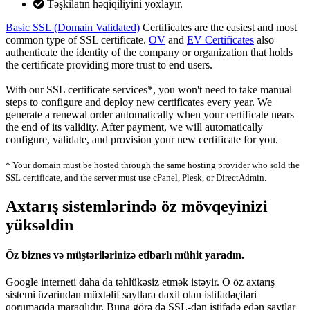
Təşkilatın həqiqiliyini yoxlayır.
Basic SSL (Domain Validated)
Certificates are the easiest and most
common type of SSL certificate.
OV
and
EV Certificates
also
authenticate the identity of the company or organization that holds
the certificate providing more trust to end users.
With our SSL certificate services*, you won't need to take manual
steps to configure and deploy new certificates every year. We
generate a renewal order automatically when your certificate nears
the end of its validity. After payment, we will automatically
configure, validate, and provision your new certificate for you.
* Your domain must be hosted through the same hosting provider who sold the
SSL certificate, and the server must use cPanel, Plesk, or DirectAdmin.
Axtarış sistemlərində öz mövqeyinizi
yüksəldin
Öz biznes və müştərilərinizə etibarlı mühit yaradın.
Google interneti daha da təhlükəsiz etmək istəyir. O öz axtarış
sistemi üzərindən müxtəlif saytlara daxil olan istifadəçiləri
qorumaqda maraqlıdır. Buna görə də SSL-dən istifadə edən saytlar