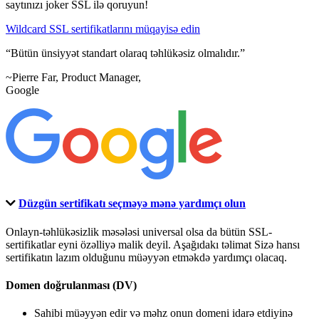
saytınızı joker SSL ilə qoruyun!
Wildcard SSL sertifikatlarını müqayisə edin
Bütün ünsiyyət standart olaraq təhlükəsiz olmalıdır.
~Pierre Far, Product Manager,
Google
Düzgün sertifikatı seçməyə mənə yardımçı olun
Onlayn-təhlükəsizlik məsələsi universal olsa da bütün SSL-
sertifikatlar eyni özəlliyə malik deyil. Aşağıdakı təlimat Sizə hansı
sertifikatın lazım olduğunu müəyyən etməkdə yardımçı olacaq.
Domen doğrulanması (DV)
Sahibi müəyyən edir və məhz onun domeni idarə etdiyinə