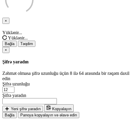
×
Bağla
Yüklənir...
Yüklənir...
Bağla
Təqdim
×
Şifrə yaradın
Zəhmət olmasa şifrə uzunluğu üçün 8 ilə 64 arasında bir rəqəm daxil
edin
Şifrə uzunluğu
Şifrə yaradın
Yeni şifrə yaradın
Kopyalayın
Bağla
Panoya kopyalayın və əlavə edin