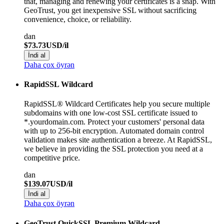
that, managing and renewing your certificates is a snap. With
GeoTrust, you get inexpensive SSL without sacrificing
convenience, choice, or reliability.
dan
$73.73USD/il
İndi al
Daha çox öyrən
RapidSSL Wildcard
RapidSSL® Wildcard Certificates help you secure multiple
subdomains with one low-cost SSL certificate issued to
*.yourdomain.com. Protect your customers' personal data
with up to 256-bit encryption. Automated domain control
validation makes site authentication a breeze. At RapidSSL,
we believe in providing the SSL protection you need at a
competitive price.
dan
$139.07USD/il
İndi al
Daha çox öyrən
GeoTrust QuickSSL Premium Wildcard