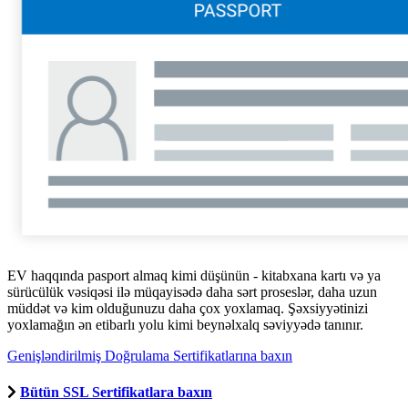
EV haqqında pasport almaq kimi düşünün - kitabxana kartı və ya
sürücülük vəsiqəsi ilə müqayisədə daha sərt proseslər, daha uzun
müddət və kim olduğunuzu daha çox yoxlamaq. Şəxsiyyətinizi
yoxlamağın ən etibarlı yolu kimi beynəlxalq səviyyədə tanınır.
Genişləndirilmiş Doğrulama Sertifikatlarına baxın
Bütün SSL Sertifikatlara baxın