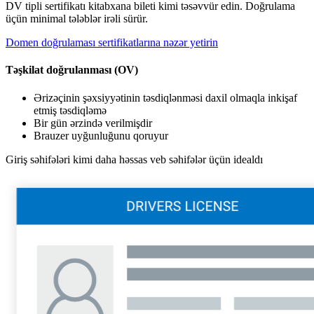
DV tipli sertifikatı kitabxana bileti kimi təsəvvür edin. Doğrulama
üçün minimal tələblər irəli sürür.
Domen doğrulaması sertifikatlarına nəzər yetirin
Təşkilat doğrulanması (OV)
Ərizəçinin şəxsiyyətinin təsdiqlənməsi daxil olmaqla inkişaf
etmiş təsdiqləmə
Bir gün ərzində verilmişdir
Brauzer uyğunluğunu qoruyur
Giriş səhifələri kimi daha həssas veb səhifələr üçün idealdı