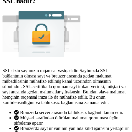
SSL nədir?
SSL sizin saytınızın rəqəmsal vəsiqəsidir. Saytınızda SSL
bağlantının olması sayt və brauzer arasında gedən məlumat
mübadiləsinin mühafizə edilmiş kanal üzərindən olmasının
sübutudur. SSL-sertifikatla qorunan sayt imkan verir ki, müştəri və
sayt arasında gedən məlumatlar şifrələnsin. Bundan əlavə məlumat
həmçinin rəqəmsal imza ilə də mühafizə edilir. Bu onun
konfidensiallığını və təhlükəsiz bağlantısına zəmanət edir.
Brauzerlə server arasında təhlükəsiz bağlantı təmin edir.
Müştəri tərəfindən ötürülən məlumat qorunması üçün
şifrələmə aparır.
Brauzerdə sayt ünvanının yanında kilid işarəsini yerləşdirir.