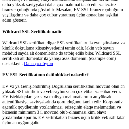
daha yüksək səviyyələri daha çox məlumat tələb edir və tez-tez
brauzer çubuğunda göstərilir. Məsələn, EV SSL brauzer çubuğunu
yaşıllaşdırır və daha çox etibar yaratmaq üçün qonaqlara təşkilat
adını göstərir.
Wildcard SSL Sertifikatı nədir
Wildcard SSL sertifikatı digər SSL sertifikatları ilə eyni şifrələmə və
kimlik doğrulama xüsusiyyətlərini təmin edir, lakin veb saytın
məhdud sayda alt domenlərinə də tətbiq edilə bilər. Wildcard SSL
sertifikatı alt domenlər ilə yanaşı əsas domenini (example.com)
dəstəkləyir.
Daha çox öyrən
EV SSL Sertifikatının üstünlükləri nələrdir?
EV və ya Genişləndirilmiş Doğrulama sertifikatları mövcud olan ən
yüksək SSL sinifidir və veb saytınıza ən çox etibar və etibar verir.
EV istehlakçıları şəxsi və maliyyə məlumatlarının ən yüksək
autentifikasiya səviyyələrində qorunduğunu təmin edir. Korporativ
agentlik qeydlərinin yoxlanılması, ərizəçinin əlaqə məlumatları və
biznesin minimum 3 il mövcud olub-olmaması kimi əlavə
yoxlamalar aparılır. EV sertifikatları biznes üçün kritik veb səhifələr
üçün ən uyğun gəlir.