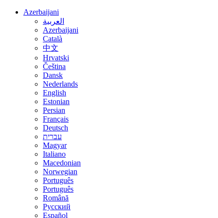
Azerbaijani
العربية
Azerbaijani
Català
中文
Hrvatski
Čeština
Dansk
Nederlands
English
Estonian
Persian
Français
Deutsch
עברית
Magyar
Italiano
Macedonian
Norwegian
Português
Português
Română
Русский
Español