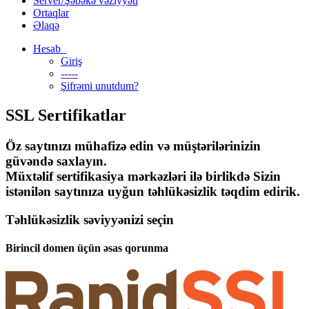
Server/Şəbəkə vəziyyəti
Ortaqlar
Əlaqə
Hesab
Giriş
-----
Şifrəmi unutdum?
SSL Sertifikatlar
Öz saytınızı mühafizə edin və müştərilərinizin
güvəndə saxlayın.
Müxtəlif sertifikasiya mərkəzləri ilə birlikdə Sizin
istənilən saytınıza uyğun təhlükəsizlik təqdim edirik.
Təhlükəsizlik səviyyənizi seçin
Birincil domen üçün əsas qorunma