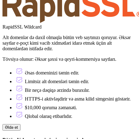
RapidSSL Wildcard
Alt domenlər də daxil olmaqla bütün veb saytınızı qoruyur. Əksər
saytlar e-poçt kimi vacib xidmətləri idarə etmək üçün alt
domenlərdən istifadə edir.
Tövsiyə olunur:
Əksər şəxsi və qeyri-kommersiya saytları.
Əsas domeninizi təmin edir.
Limitsiz alt domenləri təmin edir.
Bir neçə dəqiqə ərzində buraxılır.
HTTPS-i aktivləşdirir və asma kilid simgesini göstərir.
$10,000 qoruma zəmanəti.
Qlobal olaraq etibarlıdır.
Əldə et