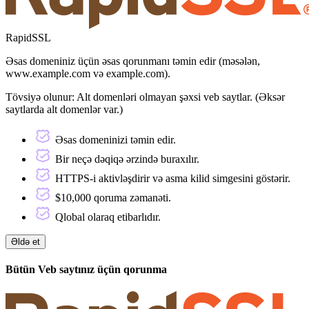
RapidSSL
Əsas domeniniz üçün əsas qorunmanı təmin edir (məsələn,
www.example.com və example.com).
Tövsiyə olunur:
Alt domenləri olmayan şəxsi veb saytlar. (Əksər
saytlarda alt domenlər var.)
Əsas domeninizi təmin edir.
Bir neçə dəqiqə ərzində buraxılır.
HTTPS-i aktivləşdirir və asma kilid simgesini göstərir.
$10,000 qoruma zəmanəti.
Qlobal olaraq etibarlıdır.
Əldə et
Bütün Veb saytınız üçün qorunma