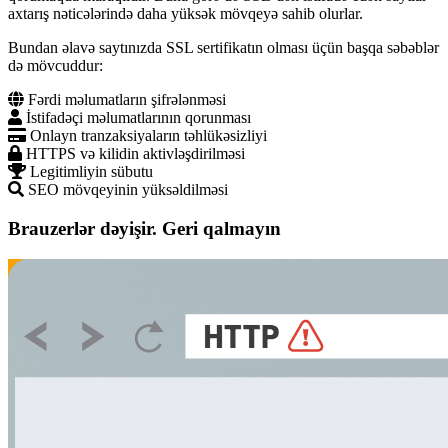
axtarış nəticələrində daha yüksək mövqeyə sahib olurlar.
Bundan əlavə saytınızda SSL sertifikatın olması üçün başqa səbəblər
də mövcuddur:
Fərdi məlumatların şifrələnməsi
İstifadəçi məlumatlarının qorunması
Onlayn tranzaksiyaların təhlükəsizliyi
HTTPS və kilidin aktivləşdirilməsi
Legitimliyin sübutu
SEO mövqeyinin yüksəldilməsi
Brauzerlər dəyişir. Geri qalmayın