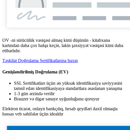
OV -ni sürücülük vəsiqəsi almaq kimi düşünün - kitabxana
kartından daha çox halqa keçin, lakin şəxsiyyət vəsiqəsi kimi daha
etibarlıdır.
Təşkilat Doğrulama Sertifikatlarına baxın
Genişləndirilmiş Doğrulama (EV)
SSL Sertifikatları üçün ən yüksək identifikasiya səviyyəsini
təmsil edən identifikasiyaya standartlara əsaslanan yanaşma
1-3 gün ərzində verilir
Brauzer və digər sənaye uyğunluğunu qoruyur
Elektron ticarət, onlayn bankçılıq, hesab qeydləri daxil olmaqla
həssas veb səhifələr üçün idealdır