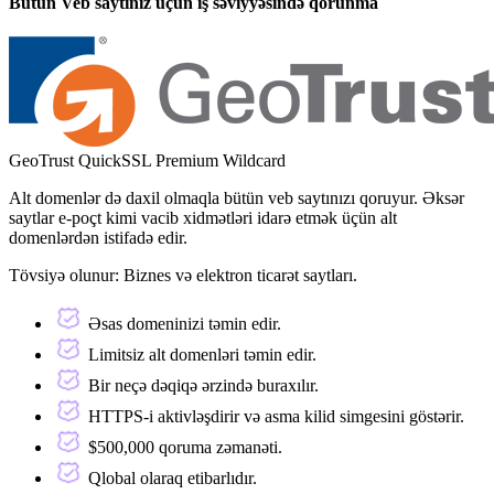
Bütün Veb saytınız üçün iş səviyyəsində qorunma
GeoTrust QuickSSL Premium Wildcard
Alt domenlər də daxil olmaqla bütün veb saytınızı qoruyur. Əksər
saytlar e-poçt kimi vacib xidmətləri idarə etmək üçün alt
domenlərdən istifadə edir.
Tövsiyə olunur:
Biznes və elektron ticarət saytları.
Əsas domeninizi təmin edir.
Limitsiz alt domenləri təmin edir.
Bir neçə dəqiqə ərzində buraxılır.
HTTPS-i aktivləşdirir və asma kilid simgesini göstərir.
$500,000 qoruma zəmanəti.
Qlobal olaraq etibarlıdır.